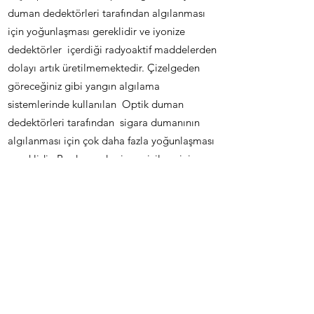
duman dedektörleri tarafından algılanması
için yoğunlaşması gereklidir ve iyonize
dedektörler içerdiği radyoaktif maddelerden
dolayı artık üretilmemektedir. Çizelgeden
göreceğiniz gibi yangın algılama
sistemlerinde kullanılan Optik duman
dedektörleri tarafından sigara dumanının
algılanması için çok daha fazla yoğunlaşması
gereklidir. Bu durumda sigara içilmesinin
yasak olduğu alanlarda duman altı tabir
edilen yoğunluğun oluşmasına imkan
tanımaktadır.