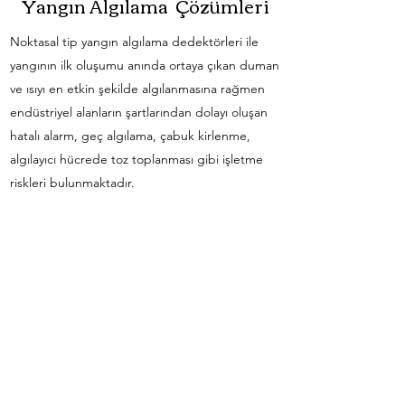
Yangın Algılama Çözümleri
Noktasal tip yangın algılama dedektörleri ile
yangının ilk oluşumu anında ortaya çıkan duman
ve ısıyı en etkin şekilde algılanmasına rağmen
endüstriyel alanların şartlarından dolayı oluşan
hatalı alarm, geç algılama, çabuk kirlenme,
algılayıcı hücrede toz toplanması gibi işletme
riskleri bulunmaktadır.
Endüstriyel Tesislerde doğrusal ısı algılama
konusundaki
yazımıza
www.insaattedarik.com.tr
dergisi Eylül
Ekim 2020 sayısı dan ulaşabilrsiniz.