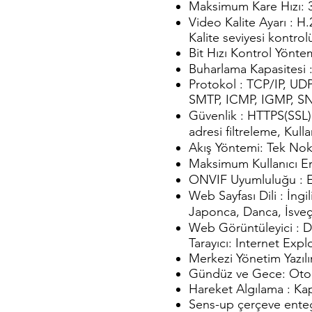
Maksimum Kare Hızı: 3
Video Kalite Ayarı : H
Kalite seviyesi kontrol
Bit Hızı Kontrol Yön
Buharlama Kapasitesi :
Protokol : TCP/IP, UD
SMTP, ICMP, IGMP, S
Güvenlik : HTTPS(SSL
adresi filtreleme, Kul
Akış Yöntemi: Tek Nok
Maksimum Kullanıcı Er
ONVIF Uyumluluğu : 
Web Sayfası Dili : İng
Japonca, Danca, İsveç
Web Görüntüleyici : 
Tarayıcı: Internet Exp
Merkezi Yönetim Yazılı
Gündüz ve Gece: Oto
Hareket Algılama : Kap
Sens-up çerçeve enteg