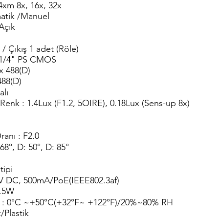
4xm 8x, 16x, 32x
atik /Manuel
Açık
 / Çıkış 1 adet (Röle)
 1/4" PS CMOS
 x 488(D)
488(D)
alı
Renk : 1.4Lux (F1.2, 5OIRE), 0.18Lux (Sens-up 8x)
m
anı : F2.0
68°, D: 50°, D: 85°
tipi
 12V DC, 500mA/PoE(IEEE802.3af)
2.5W
m : 0°C ~+50°C(+32°F~ +122°F)/20%~80% RH
Plastik