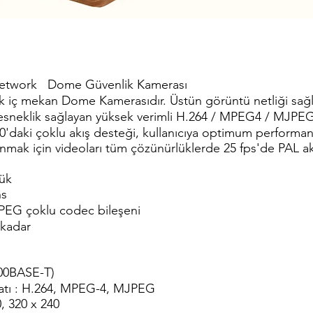
etwork Dome Güvenlik Kamerası
k iç mekan Dome Kamerasıdır. Üstün görüntü netliği sağla
esneklik sağlayan yüksek verimli H.264 / MPEG4 / MJPEG 
0'daki çoklu akış desteği, kullanıcıya optimum performans 
unmak için videoları tüm çözünürlüklerde 25 fps'de PAL a
ük
ns
EG çoklu codec bileşeni
 kadar
100BASE-T)
matı : H.264, MPEG-4, MJPEG
, 320 x 240