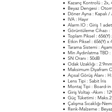
Kazanç Kontrolü : 2x, 
Beyaz Dengesi : Otom
Döner Ayna : Kapalı / 
IVA : Hayır
Alarm IO : Giriş 1 adet
Görüntüleme Cihazı :
Toplam Piksel : 656(Y)
Etkin Piksel : 656(Y) x 
Tarama Sistemi : Aşam
Min Aydınlatma TBD : 
SN Oranı : 50dB
Odak Uzaklığı : 2.9m
Maksimum Diyafram Or
Açısal Görüş Alanı : H:
Lens Tipi : Sabit İris
Montaj Tipi : Board-in 
Giriş Voltajı -Akım :
Güç Tüketimi : Maks.
Çalışma Sıcaklığı-Ne
Renk-Malzeme : Beyaz/