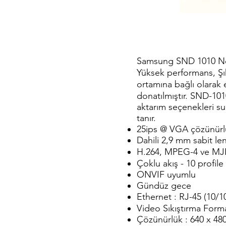
Samsung SND 1010 N
Yüksek performans, Şı
ortamına bağlı olarak 
donatılmıştır. SND-101
aktarım seçenekleri s
tanır.
25ips @ VGA çözünürl
Dahili 2,9 mm sabit le
H.264, MPEG-4 ve MJP
Çoklu akış - 10 profile
ONVIF uyumlu
Gündüz gece
Ethernet : RJ-45 (10/
Video Sıkıştırma For
Çözünürlük : 640 x 480