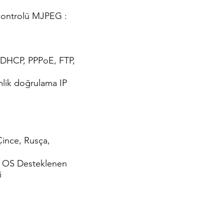
i kontrolü MJPEG :
, DHCP, PPPoE, FTP,
lik doğrulama IP
Çince, Rusça,
C OS Desteklenen
i