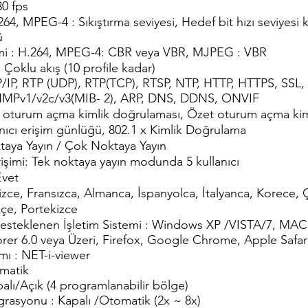
0 fps
.264, MPEG-4 : Sıkıştırma seviyesi, Hedef bit hızı seviyes
ü
temi : H.264, MPEG-4: CBR veya VBR, MJPEG : VBR
 Çoklu akış (10 profile kadar)
P/IP, RTP (UDP), RTP(TCP), RTSP, NTP, HTTP, HTTPS, SSL
NMPv1/v2c/v3(MIB- 2), ARP, DNS, DDNS, ONVIF
) oturum açma kimlik doğrulaması, Özet oturum açma kim
lanıcı erişim günlüğü, 802.1 x Kimlik Doğrulama
taya Yayın / Çok Noktaya Yayın
işimi: Tek noktaya yayın modunda 5 kullanıcı
Evet
ilizce, Fransızca, Almanca, İspanyolca, İtalyanca, Korece, 
çe, Portekizce
Desteklenen İşletim Sistemi : Windows XP /VISTA/7, MA
lorer 6.0 veya Üzeri, Firefox, Google Chrome, Apple Safar
mı : NET-i-viewer
matik
alı/Açık (4 programlanabilir bölge)
rasyonu : Kapalı /Otomatik (2x ~ 8x)