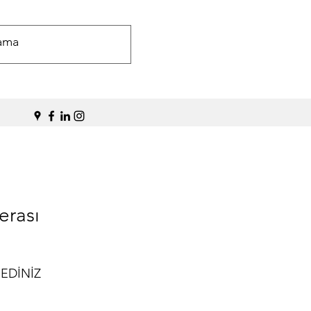
rası
 EDİNİZ