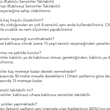
ı (Kablolu Sensörler Takılabilir)
zı (Kablosuz Sensörler Takılabilir)
seçeneğine sahip olabilirsiniz.
a kaç koşulu ölçebilirim?
lu olduğundan en çok 8 sensörü aynı anda kullanabilirsiniz. Cihaz
le sıcaklık ve nem ölçümleri yapabilirsiniz.
t sensör seçeneği sunulmaktadır?
ve kablosuz olmak üzere 15 çeşit sensör seçeneğinden yararlanab
ntısı ne şekilde kurulur?
rler kablolu ya da kablosuz olması gerektiğinden, kablolu ya 
lirsiniz.
örler kaç metreye kadar destek vermektedir?
arasında 50 metre mesafe desteklenir ( Ortam şartlarına göre değ
rasında 15 metreye kadar.
nsör takılabilir mi?
sörler, kablosuz cihaza kablosuz sensörler takılabilir.
gi yoldan yapmaktadır?
i iletişimi sağlanır yani internete olan bağlantınızı ADSL’iniz 