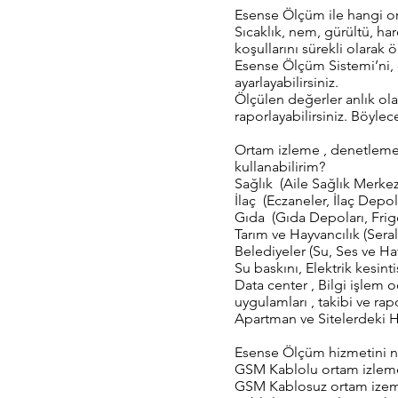
Esense Ölçüm ile hangi or
Sıcaklık, nem, gürültü, har
koşullarını sürekli olarak öl
Esense Ölçüm Sistemi’ni, 
ayarlayabilirsiniz.
Ölçülen değerler anlık ola
raporlayabilirsiniz. Böyle
Ortam izleme , denetleme 
kullanabilirim?
Sağlık (Aile Sağlık Merkez
İlaç (Eczaneler, İlaç Depol
Gıda (Gıda Depoları, Frigo
Tarım ve Hayvancılık (Sera
Belediyeler (Su, Ses ve Hava
Su baskını, Elektrik kesinti
Data center , Bilgi işlem o
uygulamları , takibi ve rap
Apartman ve Sitelerdeki H
Esense Ölçüm hizmetini ne 
GSM Kablolu ortam izleme 
GSM Kablosuz ortam izeme 