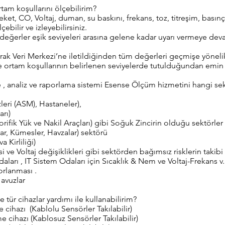
tam koşullarını ölçebilirim?
eket, CO, Voltaj, duman, su baskını, frekans, toz, titreşim, basın
çebilir ve izleyebilirsiniz.
değerler eşik seviyeleri arasına gelene kadar uyarı vermeye de
rak Veri Merkezi’ne iletildiğinden tüm değerleri geçmişe yönelik
ce ortam koşullarının belirlenen seviyelerde tutulduğundan emin o
, analiz ve raporlama sistemi Esense Ölçüm hizmetini hangi se
leri (ASM), Hastaneler),
arı)
rifik Yük ve Nakil Araçları) gibi Soğuk Zincirin olduğu sektörler
lar, Kümesler, Havzalar) sektörü
 Kirliliği)
si ve Voltaj değişiklikleri gibi sektörden bağımsız risklerin takibi
daları , IT Sistem Odaları için Sıcaklık & Nem ve Voltaj-Frekans v
orlanması .
avuzlar
tür cihazlar yardımı ile kullanabilirim?
cihazı (Kablolu Sensörler Takılabilir)
cihazı (Kablosuz Sensörler Takılabilir)