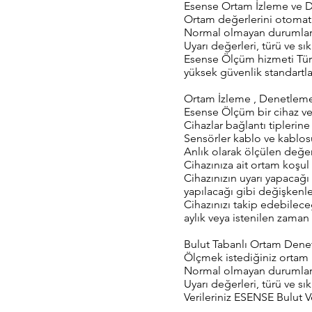
Esense Ortam İzleme ve D
Ortam değerlerini otomati
Normal olmayan durumlarda
Uyarı değerleri, türü ve sık
Esense Ölçüm hizmeti Türki
yüksek güvenlik standartlar
Ortam İzleme , Denetleme 
Esense Ölçüm bir cihaz ve
Cihazlar bağlantı tiplerine
Sensörler kablo ve kablosuz
Anlık olarak ölçülen değer
Cihazınıza ait ortam koşul 
Cihazınızın uyarı yapacağı e
yapılacağı gibi değişkenle
Cihazınızı takip edebilece
aylık veya istenilen zaman a
Bulut Tabanlı Ortam Denet
Ölçmek istediğiniz ortam k
Normal olmayan durumlarda 
Uyarı değerleri, türü ve sık
Verileriniz ESENSE Bulut V