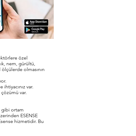
ektörlere özel
lık, nem, gürültü,
al ölçülerde olmasının
or.
e ihtiyacınız var.
a çözümü var.
ç gibi ortam
ı üzerinden ESENSE
Esense hizmetidir. Bu