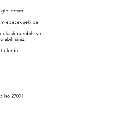
ç gibi ortam
vam edecek şekilde
 olarak görebilir ve
labilirsiniz.
ktörlerde
.b iso 27001