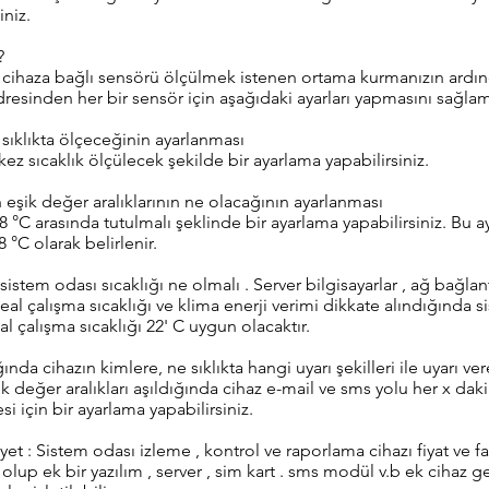
iniz.
?
in, cihaza bağlı sensörü ölçülmek istenen ortama kurmanızın ardı
dresinden her bir sensör için aşağıdaki ayarları yapmasını sağlama
sıklıkta ölçeceğinin ayarlanması
ez sıcaklık ölçülecek şekilde bir ayarlama yapabilirsiniz.
eşik değer aralıklarının ne olacağının ayarlanması
8 °C arasında tutulmalı şeklinde bir ayarlama yapabilirsiniz. Bu a
8 °C olarak belirlenir.
stem odası sıcaklığı ne olmalı . Server bilgisayarlar , ağ bağlant
al çalışma sıcaklığı ve klima enerji verimi dikkate alındığında s
al çalışma sıcaklığı 22' C uygun olacaktır.
ğında cihazın kimlere, ne sıklıkta hangi uyarı şekilleri ile uyarı v
değer aralıkları aşıldığında cihaz e-mail ve sms yolu her x daki
si için bir ayarlama yapabilirsiniz.
yet : Sistem odası izleme , kontrol ve raporlama cihazı fiyat ve 
olup ek bir yazılım , server , sim kart . sms modül v.b ek cihaz g