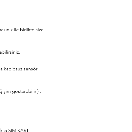
ınız ile birlikte size
ilirsiniz.
da kablosuz sensör
işim gösterebilir ) .
yoksa SIM KART