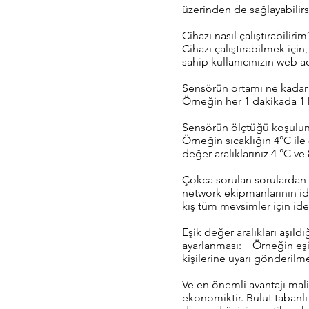
üzerinden de sağlayabilirs
Cihazı nasıl çalıştırabilirim
Cihazı çalıştırabilmek iç
sahip kullanıcınızın web a
Sensörün ortamı ne kadar 
Örneğin her 1 dakikada 1 k
Sensörün ölçtüğü koşulun 
Örneğin sıcaklığın 4°C ile 
değer aralıklarınız 4 °C ve 
Çokca sorulan sorulardan si
network ekipmanlarının ide
kış tüm mevsimler için ide
Eşik değer aralıkları aşıldı
ayarlanması: Örneğin eşik 
kişilerine uyarı gönderilme
Ve en önemli avantajı mali
ekonomiktir. Bulut tabanlı 