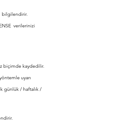
ilgilendirir.
ENSE verilerinizi
z biçimde kaydedilir.
i yöntemle uyarı
 günlük / haftalık /
dirir.