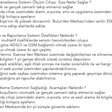
enetleme Sistemi Ölçüm Cihazı Size Neler Sağlar ?
k ve gerçek zamanlı takip etmenizi sağlar.
 cihaz üzerindeki alarm, e-posta, sms ve uygulama üzerinden b
lığı kolayca ayarlanır.
ye’nin ilk yüksek donanımlı Bulut Veri Merkezi’nden verilir. ES
ına sahip alanlarda saklar.
ve Raporlama Sistemi Özellikleri Nelerdir ?
 muhtelif özelliklerde sensör /sensörlerden oluşur
 göre ADSL’li ve GSM bağlantılı olmak üzere iki tiptir.
 olmak üzere iki ayrı çeşittir.
leriniz Esense Veri Merkezi üzerinde değiştirilemez ve silineme
bilgileri 1 yıl geriye dönük olarak ücretsiz depolanır.
şik aralıkları, eşik ihlali sonrası ne kadar süre/sıklık ile ve hang
ri web portal üzerinden yapılandırabilirsiniz.
ğiniz web sayfası üzerinden sisteme giriş yaparak geçmişe dönük
ralığına ait raporlar alabilirsiniz.
leme Sisteminin Sağladığı Avantajları Nelerdir ?
oşullarını otomatik ve gerçek zamanlı takip etmenizi sağlar.
cihaz üzerindeki alarm, e-posta, sms ve sesli arama ile bilgilen
lığı kolayca ayarlanır.
eri Merkezinde bir yıl süreyle güvenle saklanır.