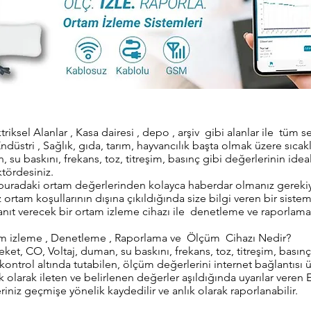
triksel Alanlar , Kasa dairesi , depo , arşiv gibi alanlar ile tüm s
 Endüstri , Sağlık, gıda, tarım, hayvancılık başta olmak üzere sıcak
, su baskını, frekans, toz, titreşim, basınç gibi değerlerinin ide
tördesiniz.
 buradaki ortam değerlerinden kolayca haberdar olmanız gerekiy
iz ortam koşullarının dışına çıkıldığında size bilgi veren bir sistem
yanıt verecek bir ortam izleme cihazı ile denetleme ve raporlam
am izleme , Denetleme , Raporlama ve Ölçüm Cihazı Nedir?
eket, CO, Voltaj, duman, su baskını, frekans, toz, titreşim, basın
k kontrol altında tutabilen, ölçüm değerlerini internet bağlantıs
k olarak ileten ve belirlenen değerler aşıldığında uyarılar veren 
iniz geçmişe yönelik kaydedilir ve anlık olarak raporlanabilir.