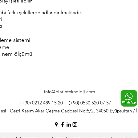
ay işletilebilir.
i farklı şekillerde adlandırılmaktadır.
i
zı
leme sistemi
leme
ve nem ölçümü
info@platinteknoloji.com
(+90) 0212 489 15 20
(+90) 0530 520 07 57
lesi , Cezri Kasım Akar Çeşme Caddesi No:5/2, 34050 Eyüpsultan / 