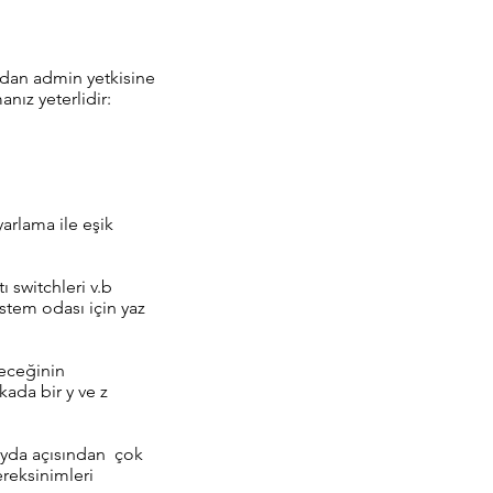
ndan admin yetkisine
nız yeterlidir:
yarlama ile eşik
ı switchleri v.b
istem odası için yaz
ereceğinin
kada bir y ve z
fayda açısından çok
ereksinimleri