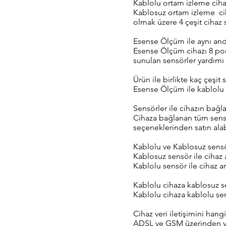
Kablolu ortam izleme cihaz
Kablosuz ortam izleme ciha
olmak üzere 4 çeşit cihaz 
Esense Ölçüm ile aynı and
Esense Ölçüm cihazı 8 port
sunulan sensörler yardımı i
Ürün ile birlikte kaç çeşi
Esense Ölçüm ile kablolu 
Sensörler ile cihazın bağla
Cihaza bağlanan tüm sensö
seçeneklerinden satın alabi
Kablolu ve Kablosuz sens
Kablosuz sensör ile cihaz 
Kablolu sensör ile cihaz a
Kablolu cihaza kablosuz se
Kablolu cihaza kablolu sen
Cihaz veri iletişimini han
ADSL ve GSM üzerinden ver