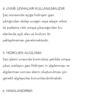
4. UYARI LEVHALARI KULLANILMALIDIR.
Şarj esnasında açığa hidrojen gazı
çıktığından dolayı sıcağın veya ateşin etkisi
ile patlama riski ortaya çıkacağından bu
alanlarda açık alev ve kıvılcım ile
yaklaşılmaması gerekmektedir.
5. HİDROJEN ALGILAMA
Sarj işlemi sırasında kontrolsüz şekilde ortaya
çıkan patlayıcı gaz Hidrojen in algılanması ve
algılanması sonrası alarm oluşturulması için
gerekli algılayıcılar konumlandırılmalıdır.
6 .HAVALANDIRMA
Rutin olarak ortamı havalandıracak ve olası
hidrojen artışlarında hızlıca ortamdan