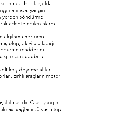
tkilenmez. Her koşulda
Yangın anında, yangın
yan yerden söndürme
arak adapte edilen alarm
ve algılama hortumu
ış olup, alevi algıladığı
söndürme maddesini
e girmesi sebebi ile
seltilmiş döşeme altları
rları, zırhlı araçların motor
altılmasıdır. Olası yangın
ılması sağlanır .Sistem tüp