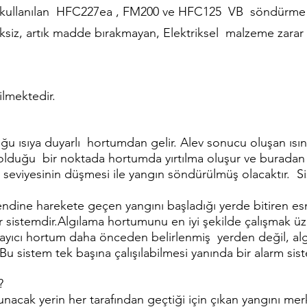
kullanılan HFC227ea , FM200 ve HFC125 VB söndürme g
nksiz, artık madde bırakmayan, Elektriksel malzeme zarar
ilmektedir.
uğu ısıya duyarlı hortumdan gelir. Alev sonucu oluşan ısının
olduğu bir noktada hortumda yırtılma oluşur ve burada
en seviyesinin düşmesi ile yangın söndürülmüş olacaktır. S
dine harekete geçen yangını başladığı yerde bitiren esn
sistemdir.Algılama hortumunu en iyi şekilde çalışmak üze
ılayıcı hortum daha önceden belirlenmiş yerden değil, a
 Bu sistem tek başına çalışılabilmesi yanında bir alarm si
?
cak yerin her tarafından geçtiği için çıkan yangını merkez