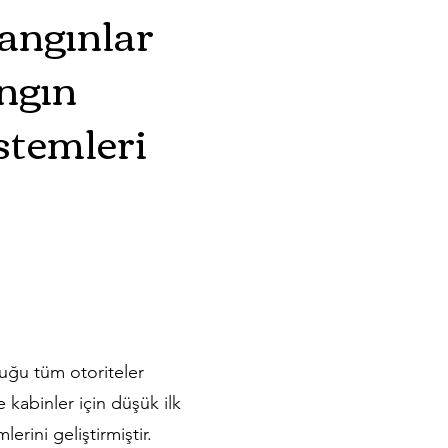
Yangınlar
ngın
temleri
duğu tüm otoriteler
e kabinler için düşük ilk
rini geliştirmiştir.