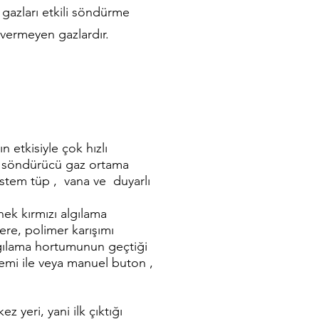
azları etkili söndürme
 vermeyen gazlardır.
 etkisiyle çok hızlı
n söndürücü gaz ortama
istem tüp , vana ve duyarlı
ek kırmızı algılama
re, polimer karışımı
lgılama hortumunun geçtiği
stemi ile veya manuel buton ,
 yeri, yani ilk çıktığı