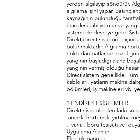
yerden algılayıp söndürür. A
algılama işini yapar. Basınçlan
kaynağının bulunduğu taraftak
maddesi tahliye olur ve yangı
sistemi de devreye girer. Sist
Direkt direct sistemde, içi
bulunmaktadır. Algılama hortum
noktadan patlar ve nozul gö
yangının başladığı alana boşa
yangının vermiş olduğu hasar
Direct sistem genellikle Tüm e
kabloları, yatların makina dair
bölümleri, iş makineleri vb. ye
2:ENDİREKT SİSTEMLER
Direkt sistemlerden farkı sönd
anında hortumda yırtılma meyd
, vana , boru tesisatı ve duy
Uygulama Alanları
Elektrik panoları