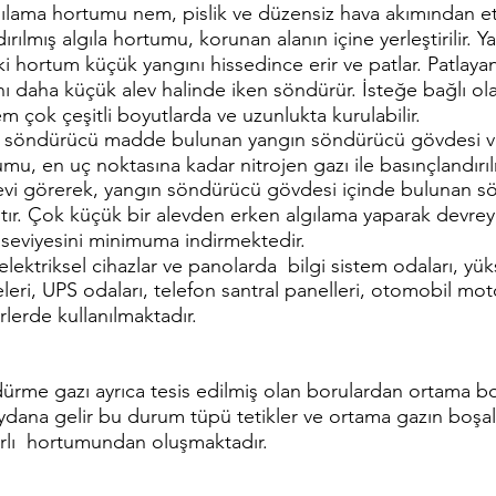
lgılama hortumu nem, pislik ve düzensiz hava akımından e
dırılmış algıla hortumu, korunan alanın içine yerleştirilir. 
i hortum küçük yangını hissedince erir ve patlar. Patla
nı daha küçük alev halinde iken söndürür. İsteğe bağlı ol
em çok çeşitli boyutlarda ve uzunlukta kurulabilir.
nde söndürücü madde bulunan yangın söndürücü gövdesi 
u, en uç noktasına kadar nitrojen gazı ile basınçlandırılm
revi görerek, yangın söndürücü gövdesi içinde bulunan 
ltır. Çok küçük bir alevden erken algılama yaparak devrey
 seviyesini minimuma indirmektedir.
lektriksel cihazlar ve panolarda bilgi sistem odaları, yük
eleri, UPS odaları, telefon santral panelleri, otomobil moto
rlerde kullanılmaktadır.
ürme gazı ayrıca tesis edilmiş olan borulardan ortama boş
ana gelir bu durum tüpü tetikler ve ortama gazın boşalt
arlı hortumundan oluşmaktadır.