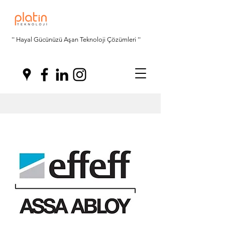
'' Hayal Gücünüzü Aşan Teknoloji Çözümleri ''