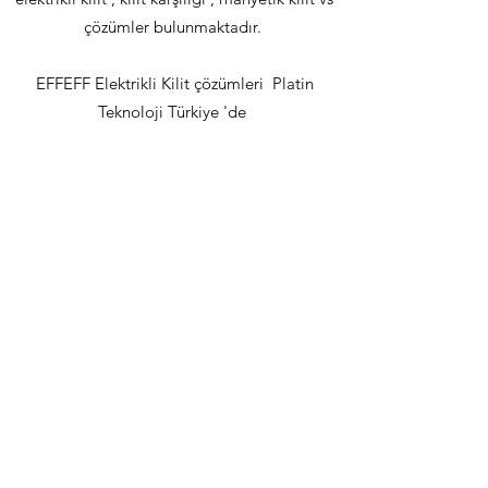
çözümler bulunmaktadır.
EFFEFF Elektrikli Kilit çözümleri Platin
Teknoloji Türkiye 'de
Elektrikli Kilit Karşılığı Ürünlerimize Buradan Ulaşabilirsiniz.
info@platinteknoloji.com
(+90)
0212 489 15 20
(+90)
0530 520 07 57
Nişancı Mahallesi , Cezri Kasım Akar Çeşme
Caddesi No:5/2, 34050 Eyüpsultan / İstanbul,
TÜRKİYE