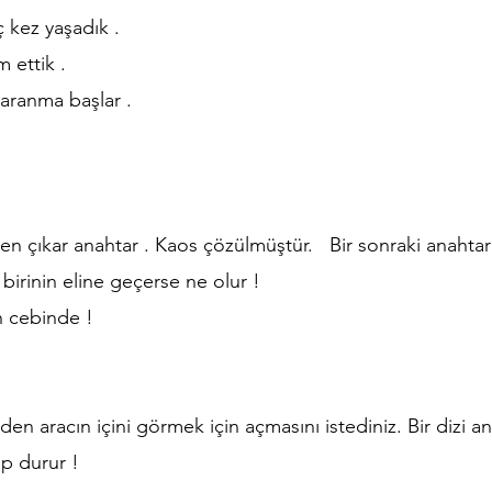
 kez yaşadık .
m ettik .
 aranma başlar .
nden çıkar anahtar . Kaos çözülmüştür. Bir sonraki anahta
 birinin eline geçerse ne olur !
ın cebinde !
en aracın içini görmek için açmasını istediniz. Bir dizi ana
p durur !