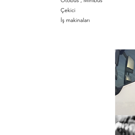
Otobüs , Minibüs
Çekici
İş makinaları