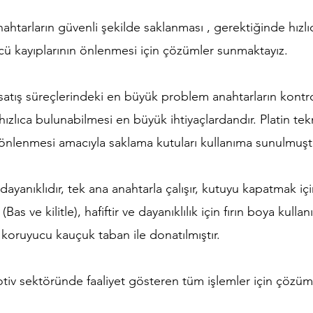
htarların güvenli şekilde saklanması , gerektiğinde hızlıc
ücü kayıplarının önlenmesi için çözümler sunmaktayız.
atış süreçlerindeki en büyük problem anahtarların kontrol
zlıca bulunabilmesi en büyük ihtiyaçlardandır. Platin te
 önlenmesi amacıyla saklama kutuları kullanıma sunulmuşt
dayanıklıdır, tek ana anahtarla çalışır, kutuyu kapatmak i
as ve kilitle), hafiftir ve dayanıklılık için fırın boya kull
 koruyucu kauçuk taban ile donatılmıştır.
tiv sektöründe faaliyet gösteren tüm işlemler için çözü