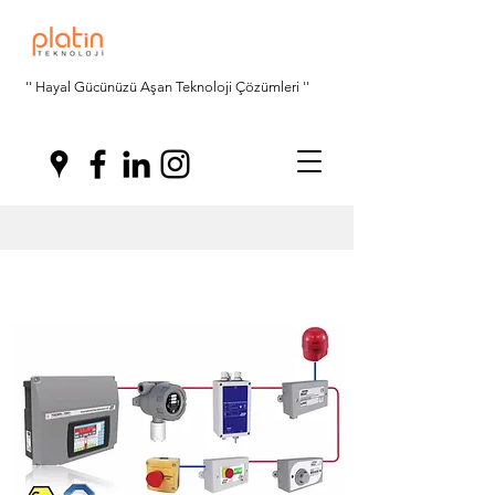
'' Hayal Gücünüzü Aşan Teknoloji Çözümleri ''