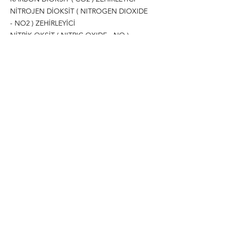
NİTROJEN DİOKSİT ( NITROGEN DIOXIDE
- NO2 ) ZEHİRLEYİCİ
NİTRİK OKSİT ( NITRIC OXIDE - NO )
ZEHİRLEYİCİ
VİNİL ASETAT ( VINYL ACETATE ) YANICI
PARLAYICI
JP8 (JET PROPELLER) YANICI PARLAYICI
ETİLEN OXIDE (ETO) YANICI PARLAYICI
AMONYAK (AMMONIA ) ZEHİRLEYİCİ
KSİLEN ( XYLENE ) ZEHİRLEYİCİ
TRİ METİL BENZEN ( TRI METHYLBENZENE
) ZEHİRLEYİCİ
PROPİLEN ( PROPYLENE ) YANICI
PARLAYICI
NONAN ( NONANE ) YANICI PARLAYICI
METİL ALKOL ( METHYL ALCOHOL )YANICI
PARLAYICI
İSO PENTAN ( ISO PENTANE ) YANICI