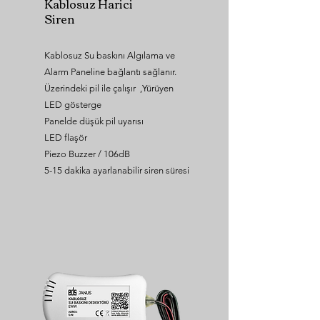
Kablosuz Harici
Siren
Kablosuz Su baskını Algılama ve
Alarm Paneline bağlantı sağlanır.
Üzerindeki pil ile çalışır ,Yürüyen
LED gösterge
Panelde düşük pil uyarısı
LED flaşör
Piezo Buzzer / 106dB
5-15 dakika ayarlanabilir siren süresi