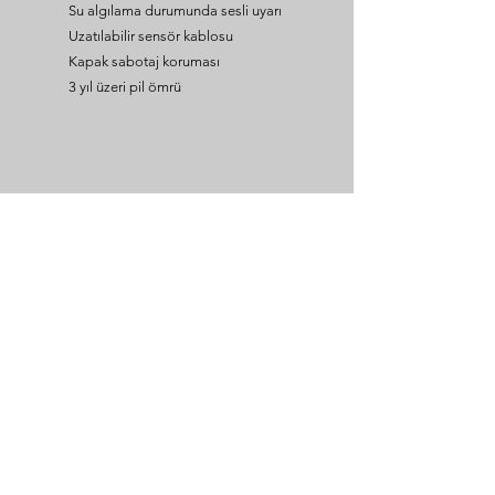
Su algılama durumunda sesli uyarı
Uzatılabilir sensör kablosu
Kapak sabotaj koruması
3 yıl üzeri pil ömrü