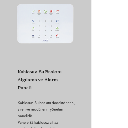
Kablosuz Su Baskını
Algılama ve Alarm
Paneli
Kablosuz Su baskını dedektörlerin ,
siren ve modüllerin yönetim
panelidir.
Panele 32 kablosuz cihaz